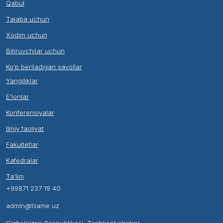
Qabul
Talaba uchun
Xodim uchun
Bitiruvchilar uchun
Ko’p beriladigan savollar
Yangiliklar
E’lonlar
Konferensiyalar
Ilmiy faoliyat
Fakultetlar
Kafedralar
Ta’lim
+99871 237 19 40
admin@tiiame.uz