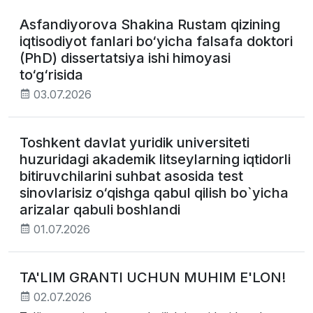
Asfandiyorova Shakina Rustam qizining
iqtisodiyot fanlari bo‘yicha falsafa doktori
(PhD) dissertatsiya ishi himoyasi
to‘g‘risida
03.07.2026
Toshkent davlat yuridik universiteti
huzuridagi akademik litseylarning iqtidorli
bitiruvchilarini suhbat asosida test
sinovlarisiz o‘qishga qabul qilish bo`yicha
arizalar qabuli boshlandi
01.07.2026
TA'LIM GRANTI UCHUN MUHIM E'LON!
02.07.2026