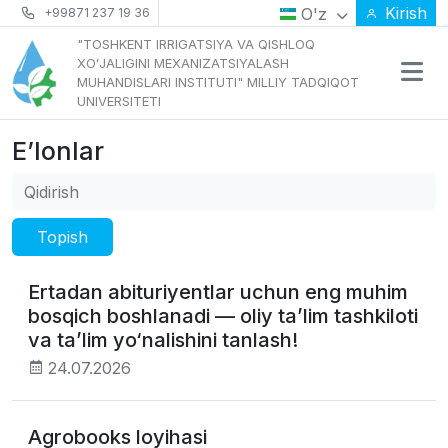
Kirish
O'z
+99871 237 19 36
"TOSHKENT IRRIGATSIYA VA QISHLOQ
XOʻJALIGINI MEXANIZATSIYALASH
MUHANDISLARI INSTITUTI" MILLIY TADQIQOT
UNIVERSITETI
E’lonlar
Topish
Ertadan abituriyentlar uchun eng muhim
bosqich boshlanadi — oliy ta’lim tashkiloti
va ta’lim yo‘nalishini tanlash!
24.07.2026
Agrobooks loyihasi