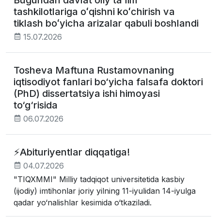
Bugundan davlat oliy taʼlim
tashkilotlariga oʻqishni koʻchirish va
tiklash boʻyicha arizalar qabuli boshlandi
15.07.2026
Tosheva Maftuna Rustamovnaning
iqtisodiyot fanlari bo‘yicha falsafa doktori
(PhD) dissertatsiya ishi himoyasi
to‘g‘risida
06.07.2026
⚡️Abituriyentlar diqqatiga!
04.07.2026
"TIQXMMI" Milliy tadqiqot universitetida kasbiy
(ijodiy) imtihonlar joriy yilning 11-iyulidan 14-iyulga
qadar yo‘nalishlar kesimida o‘tkaziladi.