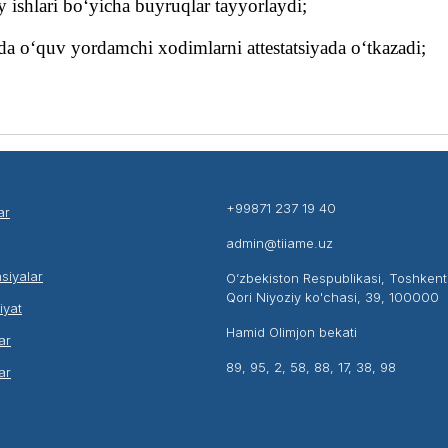
y ishlari bo‘yicha buyruqlar tayyorlaydi;
da o‘quv yordamchi xodimlarni attestatsiyada o‘tkazadi;
+99871 237 19 40
ar
admin@tiiame.uz
siyalar
O’zbekiston Respublikasi, Toshken
Qori Niyoziy ko'chasi, 39, 100000
liyat
Hamid Olimjon bekati
ar
89, 95, 2, 58, 88, 17, 38, 98
ar