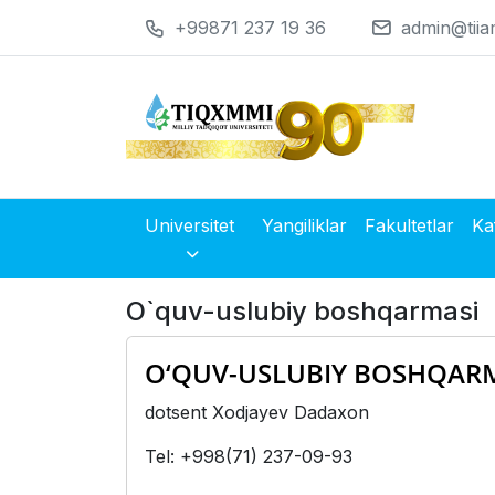
+99871 237 19 36
admin@tiia
Universitet
Yangiliklar
Fakultetlar
Ka
O`quv-uslubiy boshqarmasi
O‘QUV-USLUBIY BOSHQARM
dotsent Xodjayev Dadaxon
Tel: +998(71) 237-09-93