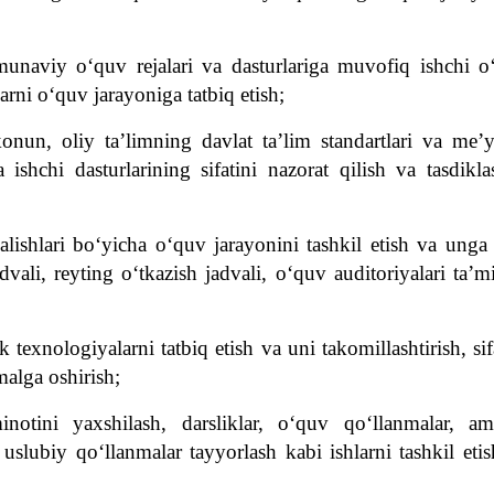
amunaviy o‘quv rejalari va dasturlariga muvofi
q
ishchi o
ularni o‘quv jarayoniga tatbiq
e
tish;
konun, oliy ta’limning davlat ta’lim standartlari va me’
ishchi dasturlarining sifatini nazorat qilish va tasdikl
alishlari bo‘yicha o‘quv jarayonini tashkil
e
tish va unga 
dvali, reyting o‘tkazish jadvali, o‘quv auditoriyalari ta’m
k texnologiyalarni tatbiq
e
tish va uni takomillashtirish, sif
malga oshirish;
notini yaxshilash, darsliklar, o‘quv qo‘llanmalar, ama
 uslubiy qo‘llanmalar tayyorlash kabi ishlarni tashkil
e
ti