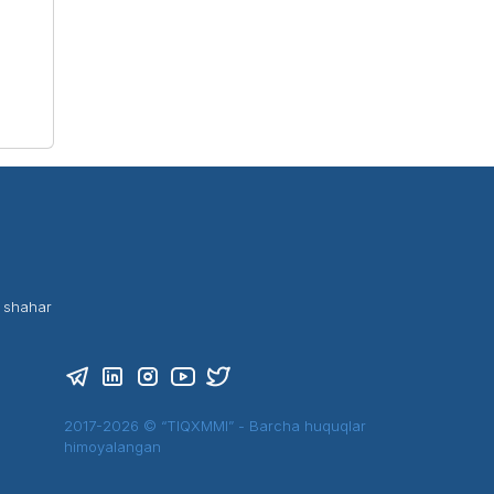
t shahar
2017-2026 © “TIQXMMI” - Barcha huquqlar
himoyalangan