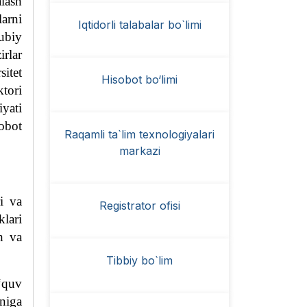
lash
arni
Iqtidorli talabalar bo`limi
lubiy
rlar
sitet
Hisobot bo‘limi
tor
i
yati
sobot
Raqamli ta`lim texnologiyalari
markazi
ri va
Registrator ofisi
klari
sh va
Tibbiy bo`lim
o‘quv
niga