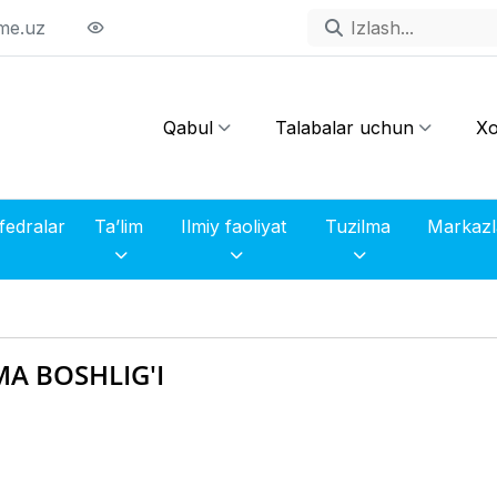
me.uz
Qabul
Talabalar uchun
Xo
fedralar
Ta’lim
Ilmiy faoliyat
Tuzilma
A BOSHLIG'I