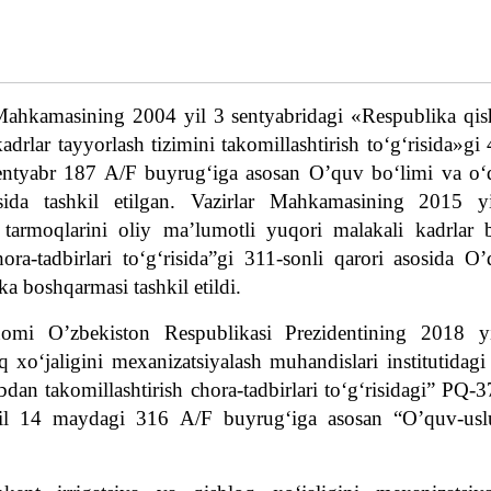
 Mahkamasining 2004 yil 3 sentyabridagi «Respublika
q
i
drlar tayyorlash tizimini takomillashtirish to‘g‘risida»gi
entyabr 187 A/F buyrug‘iga asosan O’quv bo‘limi va o‘
osida tashkil
e
tilgan. Vazirlar Mahkamasining 2015 y
tarmoqlarini oliy ma’lumotli yuqori malakali kadrlar b
ora-tadbirlari to‘g‘risida”gi 311-sonli qarori asosida O
ka boshqarmasi tashkil
e
tildi.
omi O’zbekiston Respublikasi Prezidentining 2018 y
 xo‘jaligini mexanizatsiyalash muhandislari institutidagi
bdan takomillashtirish chora-tadbirlari to‘g‘risidagi” PQ-
il 14 maydagi 316 A/F buyrug‘iga asosan “O’quv-usl