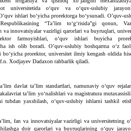
ent irrigatsiya va qishloq xo‘jaligini mexanizatsiya
iqot universitetida o‘quv va o‘quv-uslubiy jarayonl
, O’quv ishlari bo‘yicha prorektorga bo‘ysunadi. O’quv-us
spublikasining “Ta’lim to‘g‘risida”gi qonun, Vazi
n va innovatsiyalar
vazirligi qarorlari va buyruqlari, univer
ektor farmoyishlari, o‘quv ishlari buyicha prorek
icha ish olib boradi. O’quv-uslubiy boshqarma o‘z faoli
ri bo‘yicha prorektor, universitet ilmiy kengash oldida hi
f.n. Xodjayev Dadaxon rahbarlik qiladi.
a’lim davlat ta’lim standartlari, namunaviy o‘quv rejala
kalavriat ta’lim yo‘nalishlari va magistratura mutaxassisli
ini tubdan yaxshilash, o‘quv-uslubiy ishlarni tashkil
e
ti
’lim, fan va innovatsiyalar
vazirligi va universitetning 
xshilashga doir qarorlari va buyruqlarining o‘quv jarayo