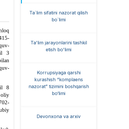
Ta`lim sifatini nazorat qilish
bo`limi
shloq
 415-
Ta'lim jarayonlarini tashkil
quv-
etish bo'limi
il 3
ilan
’quv-
Korrupsiyaga qarshi
kurashish “komplaens
nazorat” tizimini boshqarish
il 8
bo‘limi
 oliy
3702-
ubiy
Devonxona va arxiv