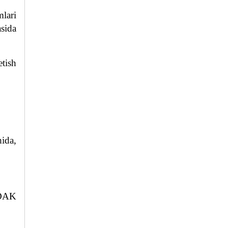
lari
asida
tish
hida,
 DAK