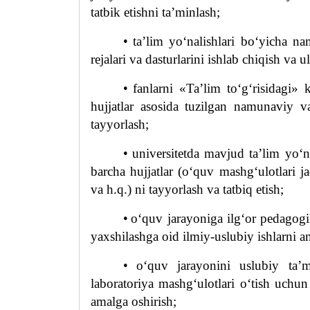
tatbik
e
tishni ta’minlash;
•
ta’lim yo‘nalishlari bo‘yicha n
rejalari va dasturlarini ishlab chiqish va 
•
fanlarni «Ta’lim to‘g‘risidagi» 
hujjatlar asosida tuzilgan namunaviy va 
tayyorlash;
•
universitetda mavjud ta’lim yo‘n
barcha hujjatlar (o‘quv mashg‘ulotlari ja
va h.q.) ni tayyorlash va tatbiq
e
tish;
•
o‘quv jarayoniga ilg‘or pedagogi
yaxshilashga oid ilmiy-uslubiy ishlarni a
•
o‘quv jarayonini uslubiy ta’mi
laboratoriya mashg‘ulotlari o‘tish uchun
amalga oshirish;