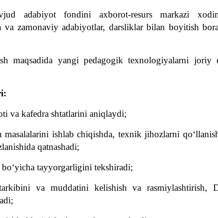
vjud adabiyot fondini axborot-resurs markazi xodim
 va zamonaviy adabiyotlar, darsliklar bilan boyitish bor
rish maqsadida yangi pedagogik texnologiyalarni joriy e
i:
ti va kafedra shtatlarini aniqlaydi;
 masalalarini ishlab chiqishda, texnik jihozlarni qo‘llanis
zlanishida qatnashadi;
bo‘yicha tayyorgarligini tekshiradi;
i tarkibini va muddatini kelishish va rasmiylashtirish,
adi;