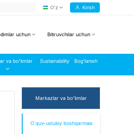
O'z
Kirish
dimlar uchun
Bitiruvchilar uchun
Markazlar va bo'limlar
Sustainability
Bog’lanish
Markazlar va bo'limlar
O`quv-uslubiy boshqarmasi