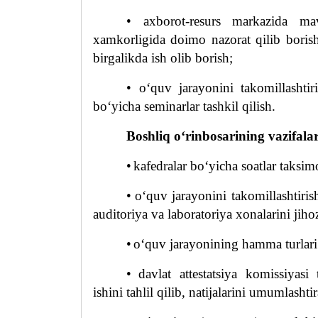
• axborot-resurs markazida ma
xamkorligida doimo nazorat qilib borish
birgalikda ish olib borish;
• o‘quv jarayonini takomillashti
bo‘yicha seminarlar tashkil qilish.
Boshliq o‘rinbosarining vazifalar
•
kafedralar bo‘yicha soatlar taksimo
•
o‘quv jarayonini takomillashtirish
auditoriya va laboratoriya xonalarini jiho
•
o‘quv jarayonining hamma turlari 
•
davlat attestatsiya komissiyas
ishini
tahlil
qilib, natijalarini umumlashtir