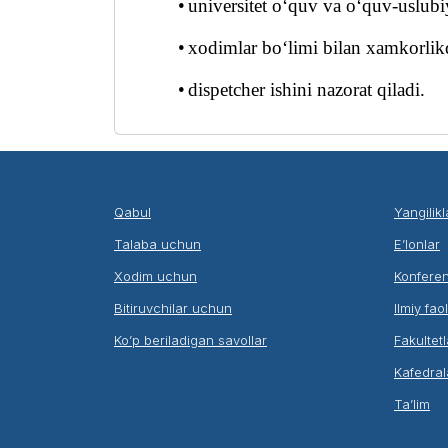
•
universitet o‘quv va o‘quv-uslubi
•
xodimlar
bo‘limi
bilan xamkorlik
•
dispetcher ishini nazorat qiladi
.
Qabul
Yangilikl
Talaba uchun
E’lonlar
Xodim uchun
Konferen
Bitiruvchilar uchun
Ilmiy fao
Ko’p beriladigan savollar
Fakultetl
Kafedral
Ta’lim