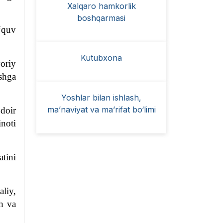
Xalqaro hamkorlik
boshqarmasi
‘quv
Kutubxona
yoriy
ashga
Yoshlar bilan ishlash,
ma’naviyat va ma’rifat bo‘limi
doir
inoti
atini
liy,
sh va