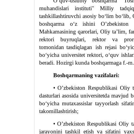
O’quv-uslubiy boshqarma “Toshk
muhandislari instituti" Milliy tadq
tashkillashtiruvchi asosiy bo‘lim bo‘lib
boshqarma o‘z ishini O’zbekiston Re
Mahkamasining qarorlari, Oliy
ta’lim, fa
rektori buyruqlari, rektor va pror
tomonidan
tasdiqlagan ish rejasi bo‘y
bo‘yicha universitet rektori, o‘quv ishla
beradi. Hozirgi kunda boshqarmaga f.-m.
Boshqarmaning vazifalari:
•
O’zbekiston Respublikasi Oliy t
dasturlari asosida universitetda mavjud ba
bo‘yicha mutaxassislar tayyorlash sifat
takomillashtirish;
•
O’zbekiston Respublikasi Oliy
ta
jarayonini tashkil
e
tish va sifatini ya