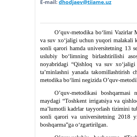
E-mail:
dhodjaev@tiiame.uz
O’quv-metodika bo‘limi Vazirlar
va suv xo‘jaligi uchun yuqori malakali ka
sonli qarori hamda
universitetning
13 s
uslubiy bo‘limning birlashtirilishi as
noyabridagi “Qishloq va suv xo‘jaligi 
ta’minlashni yanada takomillashtirish ch
metodika bo‘limi negizida O’quv-metodi
O’quv-metodikasi boshqarmasi n
maydagi “Toshkent irrigatsiya va qishloq
ma’lumotli kadrlar tayyorlash tizimini tu
sonli qarori va
universitetning
2018 y
boshqarma”ga o‘zgartirilgan.