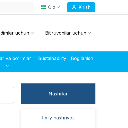
O'z
Kirish
dimlar uchun
Bitiruvchilar uchun
Markazlar va bo'limlar
Sustainability
Bog’lanish
Nashrlar
Ilmiy nashriyoti