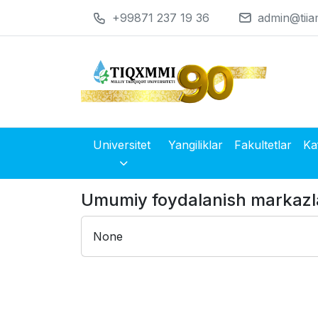
+99871 237 19 36
admin@tiia
Universitet
Yangiliklar
Fakultetlar
Ka
Umumiy foydalanish markazl
None