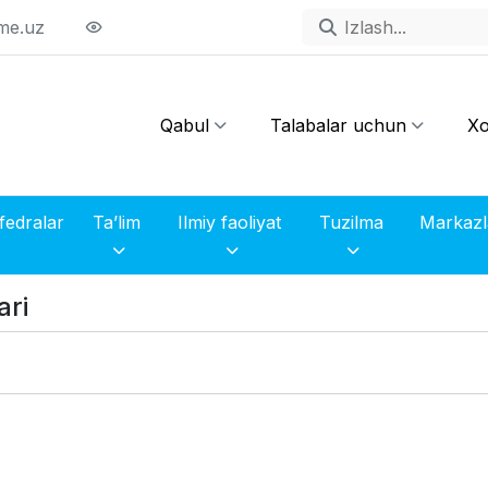
me.uz
Qabul
Talabalar uchun
Xo
fedralar
Ta’lim
Ilmiy faoliyat
Tuzilma
ari