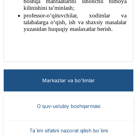
boshqa manfaatlarini ishonchli himoya 
kilinishini ta’minlash;
professor-o‘qituvchilar, xodimlar va 
talabalarga o‘qish, ish va shaxsiy masalalar 
yuzasidan huquqiy maslaxatlar berish.
Markazlar va bo'limlar
O`quv-uslubiy boshqarmasi
Ta`lim sifatini nazorat qilish bo`limi