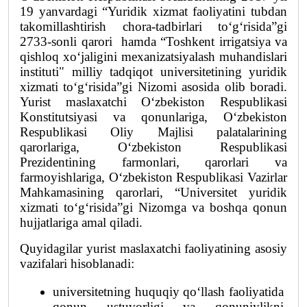
19 yanvardagi “Yuridik xizmat faoliyatini tubdan 
takomillashtirish chora-tadbirlari to‘g‘risida”gi 
2733-sonli qarori  hamda “Toshkent irrigatsiya va 
qishloq xo‘jaligini mexanizatsiyalash muhandislari 
instituti" milliy tadqiqot universitetining yuridik 
xizmati to‘g‘risida”gi Nizomi asosida olib boradi. 
Yurist maslaxatchi O‘zbekiston Respublikasi 
Konstitutsiyasi va qonunlariga, O‘zbekiston 
Respublikasi Oliy Majlisi palatalarining 
qarorlariga, O‘zbekiston Respublikasi 
Prezidentining farmonlari, qarorlari va 
farmoyishlariga, O‘zbekiston Respublikasi Vazirlar 
Mahkamasining qarorlari, “Universitet yuridik 
xizmati to‘g‘risida”gi Nizomga va boshqa qonun 
hujjatlariga amal qiladi.
Quyidagilar yurist maslaxatchi faoliyatining asosiy 
vazifalari hisoblanadi:
universitetning huquqiy qo‘llash faoliyatida 
qonun ustuvorligi va qonuniylikni 