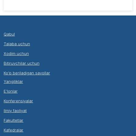
Qabul
Talaba uchun
Xodim uchun
Bitiruvchilar uchun
Ko’p beriladigan savollar
Yangiliklar
E’lonlar
Konferensiyalar
Ilmiy faoliyat
Fakultetlar
Kafedralar