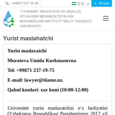
Kirish
O'z
+99871 237 19 36
"TOSHKENT IRRIGATSIYA VA QISHLOQ
XOʻJALIGINI MEXANIZATSIYALASH
MUHANDISLARI INSTITUTI" MILLIY TADQIQOT
UNIVERSITETI
Yurist maslahatchi
Yurist maslaxatchi
Muratova Umida Kurkmasovna
Tel: +99871 237-19-75
E-mail: lawyer@tiiame.uz.                                  
Qabul kunlari: xar kuni (10:00-12:00)
Universitet yurist maslaxatchisi o‘z faoliyatini 
O‘zbekiston Respublikasi Prezidentining 2017 yil 