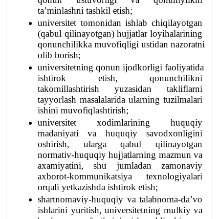
ta’minlashni tashkil etish;
universitet tomonidan ishlab chiqilayotgan 
(qabul qilinayotgan) hujjatlar loyihalarining 
qonunchilikka muvofiqligi ustidan nazoratni 
olib borish;
universitetning qonun ijodkorligi faoliyatida 
ishtirok etish, qonunchilikni 
takomillashtirish yuzasidan takliflarni 
tayyorlash masalalarida ularning tuzilmalari 
ishini muvofiqlashtirish;
universitet xodimlarining huquqiy 
madaniyati va huquqiy savodxonligini 
oshirish, ularga qabul qilinayotgan 
normativ-huquqiy hujjatlarning mazmun va 
axamiyatini, shu jumladan zamonaviy 
axborot-kommunikatsiya texnologiyalari 
orqali yetkazishda ishtirok etish;
shartnomaviy-huquqiy va talabnoma-da’vo 
ishlarini yuritish, universitetning mulkiy va 